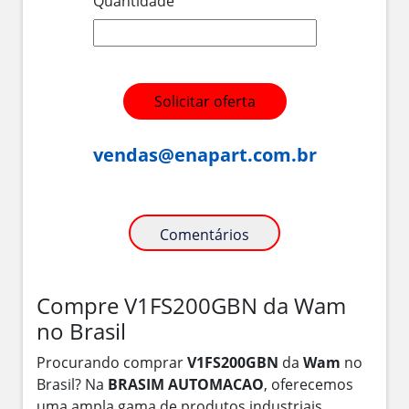
Quantidade
Solicitar oferta
vendas@enapart.com.br
Comentários
Compre V1FS200GBN da Wam
no Brasil
Procurando comprar
V1FS200GBN
da
Wam
no
Brasil? Na
BRASIM AUTOMACAO
, oferecemos
uma ampla gama de produtos industriais,