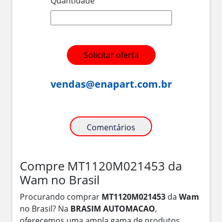
Quantidade
Solicitar oferta
vendas@enapart.com.br
Comentários
Compre MT1120M021453 da
Wam no Brasil
Procurando comprar
MT1120M021453
da
Wam
no Brasil? Na
BRASIM AUTOMACAO
,
oferecemos uma ampla gama de produtos