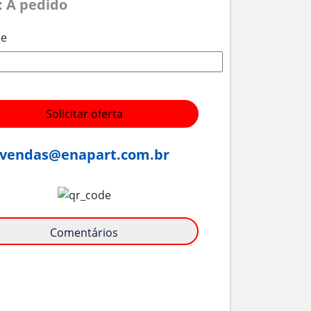
: A pedido
de
Solicitar oferta
vendas@enapart.com.br
Comentários