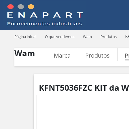
K
Página inicial
O que vendemos
Wam
Produtos
Wam
Marca
Produtos
P
KFNT5036FZC KIT da 