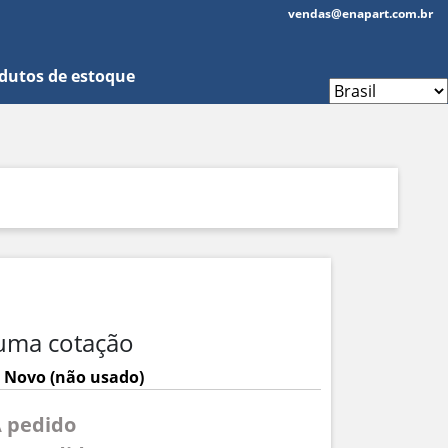
vendas@enapart.com.br
dutos de estoque
uma cotação
 Novo (não usado)
A pedido