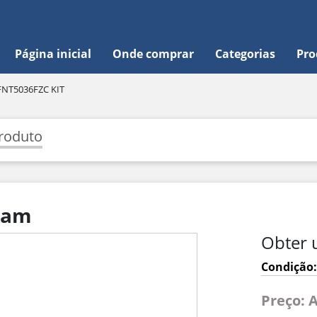
Página inicial
Onde comprar
Categorias
Pro
FNT5036FZC KIT
roduto
Wam
Obter 
Condição:
Preço: 