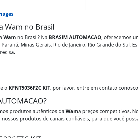
images
a Wam no Brasil
a
Wam
no Brasil? Na
BRASIM AUTOMACAO
, oferecemos u
m Paraná, Minas Gerais, Rio de Janeiro, Rio Grande do Sul, 
recisa.
re o
KFNT5036FZC KIT
, por favor, entre em contato conosco
M AUTOMACAO?
mos produtos autênticos da
Wam
a preços competitivos. No
 nossos produtos de canais confiáveis, para que você possa