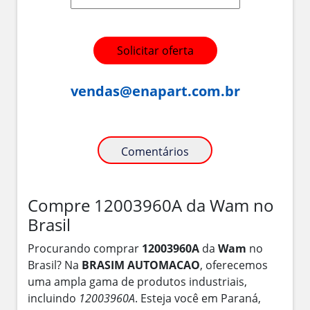
Solicitar oferta
vendas@enapart.com.br
Comentários
Compre 12003960A da Wam no
Brasil
Procurando comprar
12003960A
da
Wam
no
Brasil? Na
BRASIM AUTOMACAO
, oferecemos
uma ampla gama de produtos industriais,
incluindo
12003960A
. Esteja você em Paraná,