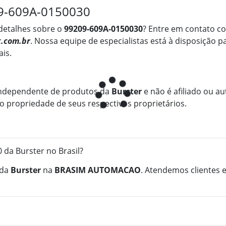
09-609A-0150030
detalhes sobre o
99209-609A-0150030
? Entre em contato c
.com.br
. Nossa equipe de especialistas está à disposição p
ais.
ndependente de produtos da
Burster
e não é afiliado ou au
 propriedade de seus respectivos proprietários.
da Burster no Brasil?
da
Burster
na
BRASIM AUTOMACAO
. Atendemos clientes 