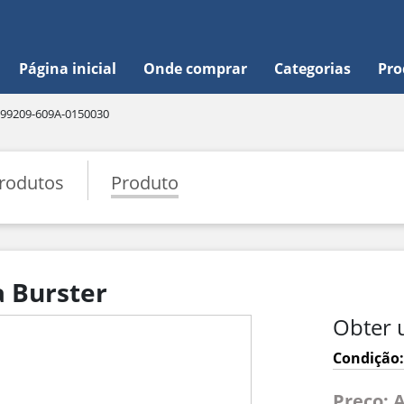
Página inicial
Onde comprar
Categorias
Pro
99209-609A-0150030
rodutos
Produto
 Burster
Obter 
Condição:
Preço: 