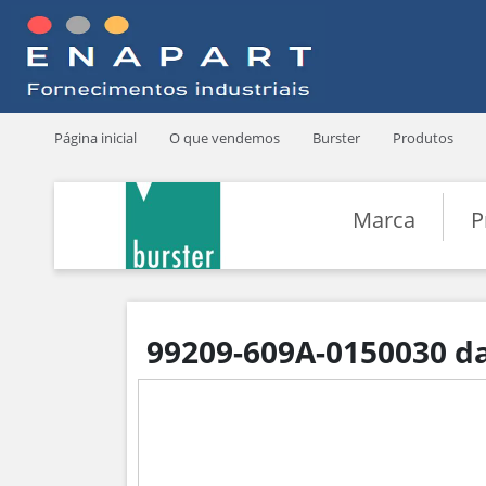
Página inicial
O que vendemos
Burster
Produtos
Marca
P
99209-609A-0150030 da