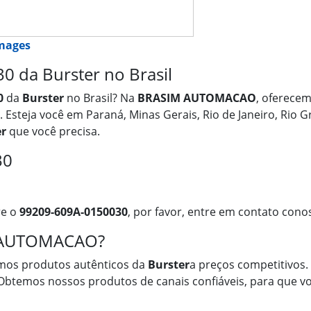
images
 da Burster no Brasil
0
da
Burster
no Brasil? Na
BRASIM AUTOMACAO
, oferece
. Esteja você em Paraná, Minas Gerais, Rio de Janeiro, Rio G
er
que você precisa.
30
re o
99209-609A-0150030
, por favor, entre em contato cono
M AUTOMACAO?
mos produtos autênticos da
Burster
a preços competitivos. 
 Obtemos nossos produtos de canais confiáveis, para que vo