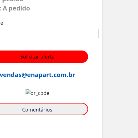
: A pedido
de
Solicitar oferta
vendas@enapart.com.br
Comentários