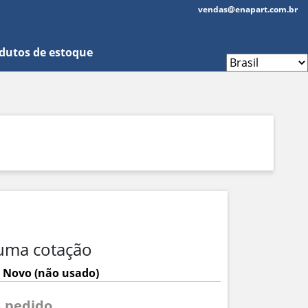
vendas@enapart.com.br
dutos de estoque
uma cotação
 Novo (não usado)
A pedido