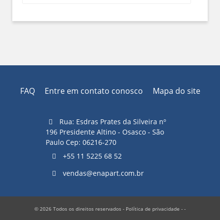
FAQ
Entre em contato conosco
Mapa do site
Rua: Esdras Prates da Silveira nº
196 Presidente Altino - Osasco - São
Paulo Cep: 06216-270
+55 11 5225 68 52
vendas@enapart.com.br
© 2026 Todos os direitos reservados -
Política de privacidade
- -