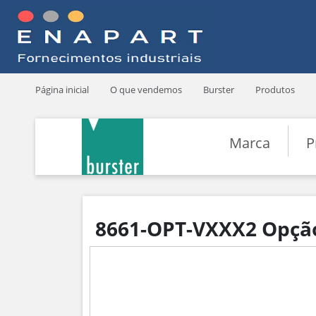
Página inicial
O que vendemos
Burster
Produtos
Marca
P
8661-OPT-VXXX2 Opção