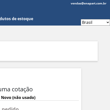
vendas@enapart.com.br
dutos de estoque
uma cotação
 Novo (não usado)
A pedido