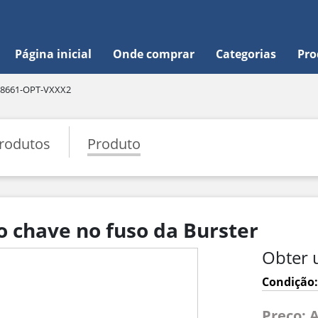
Página inicial
Onde comprar
Categorias
Pro
8661-OPT-VXXX2
rodutos
Produto
 chave no fuso da Burster
Obter 
Condição:
Preço: 