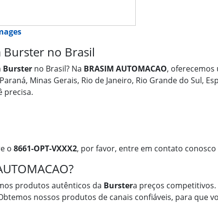
images
Burster no Brasil
a
Burster
no Brasil? Na
BRASIM AUTOMACAO
, oferecemos 
 Paraná, Minas Gerais, Rio de Janeiro, Rio Grande do Sul, E
 precisa.
re o
8661-OPT-VXXX2
, por favor, entre em contato conosco
M AUTOMACAO?
mos produtos autênticos da
Burster
a preços competitivos. 
 Obtemos nossos produtos de canais confiáveis, para que vo