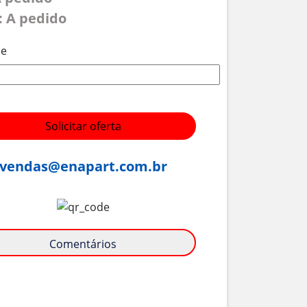
: A pedido
de
Solicitar oferta
vendas@enapart.com.br
Comentários