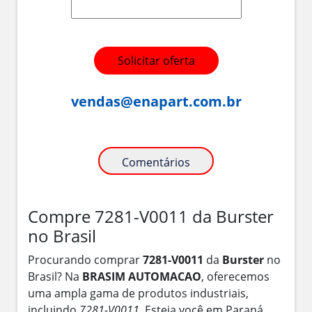
Solicitar oferta
vendas@enapart.com.br
Comentários
Compre 7281-V0011 da Burster
no Brasil
Procurando comprar
7281-V0011
da
Burster
no
Brasil? Na
BRASIM AUTOMACAO
, oferecemos
uma ampla gama de produtos industriais,
incluindo
7281-V0011
. Esteja você em Paraná,