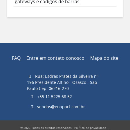
gateways e códigos de barras
FAQ
Entre em contato conosco
Mapa do site
Rua: Esdras Prates da Silveira nº
196 Presidente Altino - Osasco - São
Paulo Cep: 06216-270
+55 11 5225 68 52
vendas@enapart.com.br
© 2026 Todos os direitos reservados -
Política de privacidade
- -