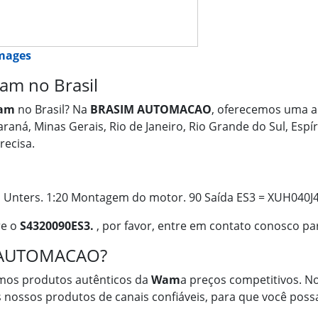
images
m no Brasil
am
no Brasil? Na
BRASIM AUTOMACAO
, oferecemos uma a
araná, Minas Gerais, Rio de Janeiro, Rio Grande do Sul, Esp
recisa.
, Unters. 1:20 Montagem do motor. 90 Saída ES3 = XUH040J
re o
S4320090ES3.
, por favor, entre em contato conosco pa
M AUTOMACAO?
mos produtos autênticos da
Wam
a preços competitivos. No
 nossos produtos de canais confiáveis, para que você possa