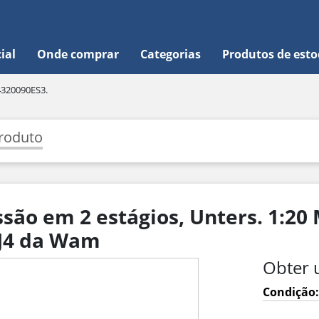
ial
Onde comprar
Categorias
Produtos de est
4320090ES3.
roduto
são em 2 estágios, Unters. 1:2
0J4 da Wam
Obter 
Condição: