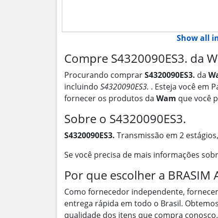
Show all 
Compre S4320090ES3. da Wa
Procurando comprar
S4320090ES3.
da
W
incluindo
S4320090ES3.
. Esteja você em P
fornecer os produtos da
Wam
que você p
Sobre o S4320090ES3.
S4320090ES3.
Transmissão em 2 estágios
Se você precisa de mais informações sob
Por que escolher a BRASI
Como fornecedor independente, fornece
entrega rápida em todo o Brasil. Obtemos
qualidade dos itens que compra conosco.