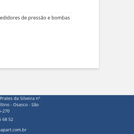
, medidores de pressão e bombas
Prates da Silveira nº
ltino - Osasco - São
6-270
5 68 52
apart.com.br