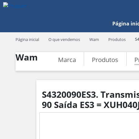
Página inic
S
Página inicial
O que vendemos
Wam
Produtos
Wam
Marca
Produtos
P
S4320090ES3. Transmis
90 Saída ES3 = XUH04