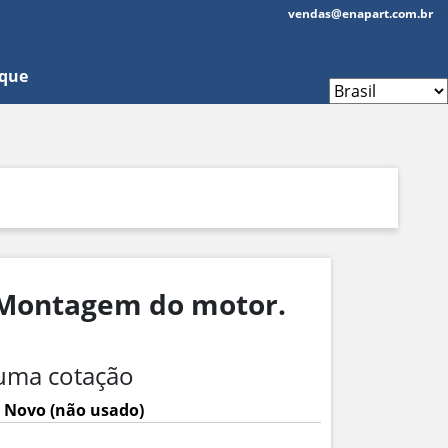
vendas@enapart.com.br
oque
0 Montagem do motor.
uma cotação
 Novo (não usado)