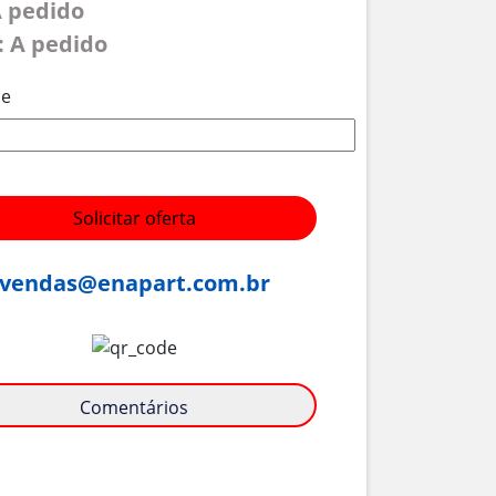
A pedido
: A pedido
de
Solicitar oferta
vendas@enapart.com.br
Comentários