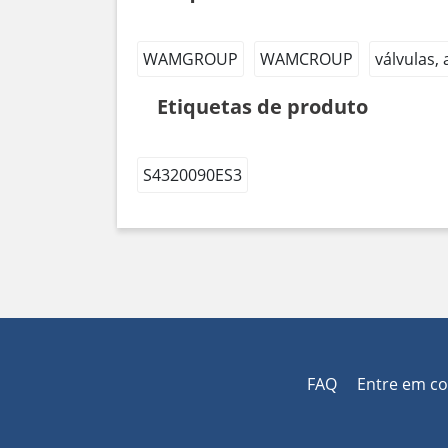
WAMGROUP
WAMCROUP
válvulas,
Etiquetas de produto
S4320090ES3
FAQ
Entre em c