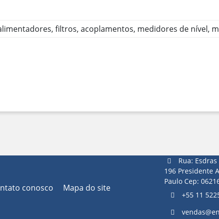
 alimentadores, filtros, acoplamentos, medidores de nível
Rua: Esdras 
196 Presidente A
Paulo Cep: 0621
ontato conosco
Mapa do site
+55 11 522
vendas@en