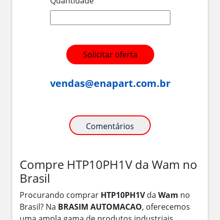
Quantidade
Solicitar oferta
vendas@enapart.com.br
Comentários
Compre HTP10PH1V da Wam no
Brasil
Procurando comprar
HTP10PH1V
da
Wam
no
Brasil? Na
BRASIM AUTOMACAO
, oferecemos
uma ampla gama de produtos industriais,