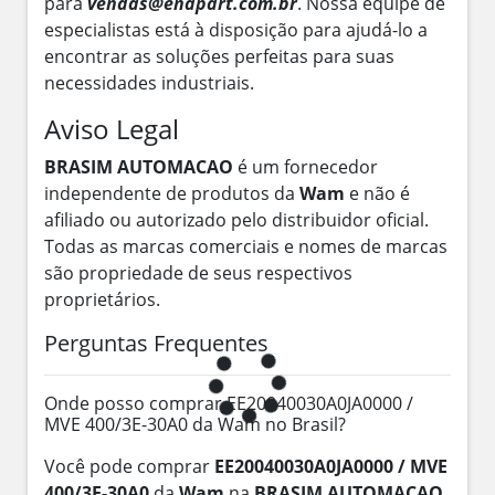
para
vendas@enapart.com.br
. Nossa equipe de
especialistas está à disposição para ajudá-lo a
encontrar as soluções perfeitas para suas
necessidades industriais.
Aviso Legal
BRASIM AUTOMACAO
é um fornecedor
independente de produtos da
Wam
e não é
afiliado ou autorizado pelo distribuidor oficial.
Todas as marcas comerciais e nomes de marcas
são propriedade de seus respectivos
proprietários.
Perguntas Frequentes
Onde posso comprar EE20040030A0JA0000 /
MVE 400/3E-30A0 da Wam no Brasil?
Você pode comprar
EE20040030A0JA0000 / MVE
400/3E-30A0
da
Wam
na
BRASIM AUTOMACAO
.