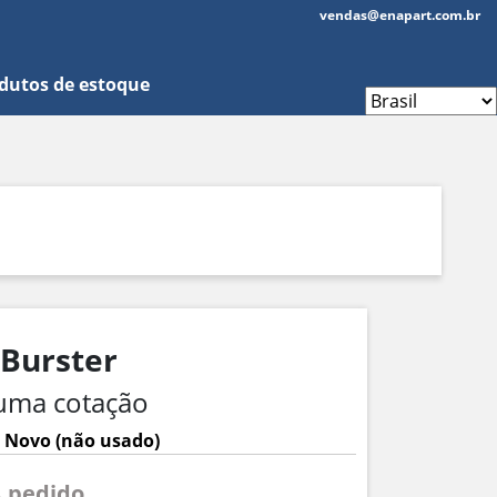
vendas@enapart.com.br
dutos de estoque
 Burster
uma cotação
 Novo (não usado)
A pedido