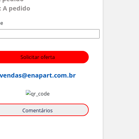
: A pedido
de
Solicitar oferta
vendas@enapart.com.br
Comentários