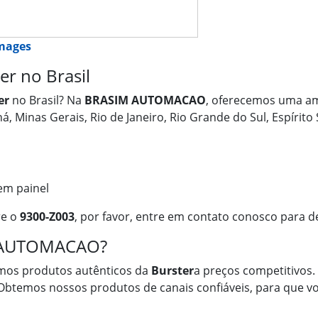
images
r no Brasil
er
no Brasil? Na
BRASIM AUTOMACAO
, oferecemos uma am
ná, Minas Gerais, Rio de Janeiro, Rio Grande do Sul, Espíri
em painel
re o
9300-Z003
, por favor, entre em contato conosco para d
M AUTOMACAO?
mos produtos autênticos da
Burster
a preços competitivos. 
 Obtemos nossos produtos de canais confiáveis, para que vo