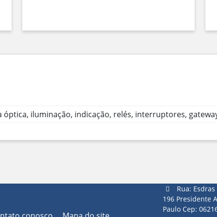
a óptica, iluminação, indicação, relés, interruptores, gatew
Rua: Esdras 
196 Presidente A
Paulo Cep: 0621
ontato conosco
Mapa do site