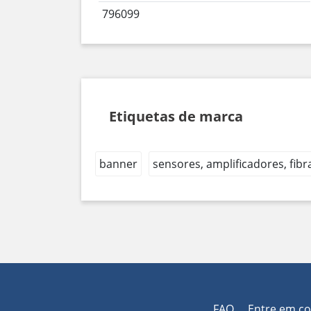
796099
Etiquetas de marca
banner
sensores, amplificadores, fibr
FAQ
Entre em c