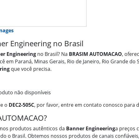
images
r Engineering no Brasil
er Engineering
no Brasil? Na
BRASIM AUTOMACAO
, ofer
você em Paraná, Minas Gerais, Rio de Janeiro, Rio Grande do
ring
que você precisa.
oduto não disponíveis
re o
DEC2-505C
, por favor, entre em contato conosco para d
M AUTOMACAO?
mos produtos autênticos da
Banner Engineering
a preços c
odo o Brasil. Obtemos nossos produtos de canais confiáveis