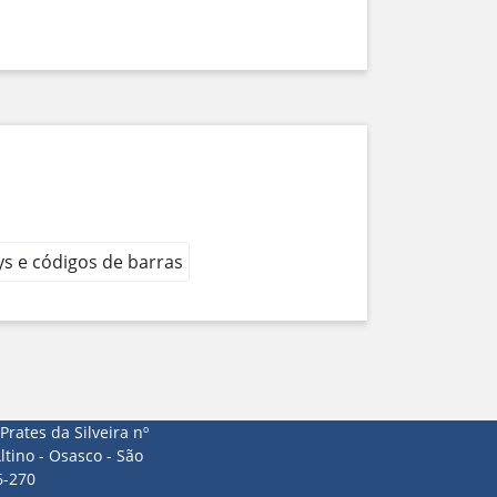
ays e códigos de barras
Prates da Silveira nº
ltino - Osasco - São
6-270