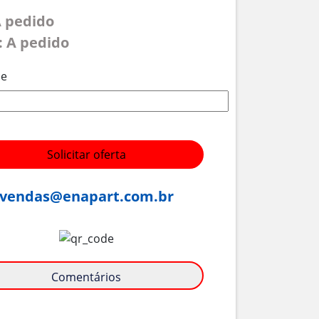
A pedido
: A pedido
de
Solicitar oferta
vendas@enapart.com.br
Comentários