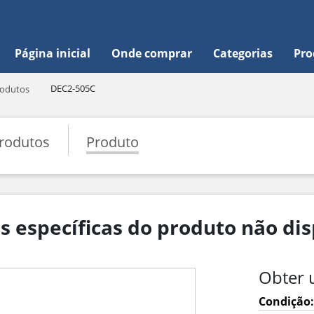
Página inicial
Onde comprar
Categorias
Pro
DEC2-505C
odutos
rodutos
Produto
 específicas do produto não di
Obter 
Condição: